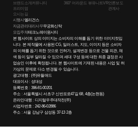
브랜드소개
커뮤니티
360° 어라운드 뷰
유니트VR
언론보도
프리미엄
관계사
오시는길
시행사
엘리건스
자금관리대리사무
무궁화신탁
모집주체
테크노레이원시티
본 웹사이트 상의 이미지는 소비자의 이해를 돕기 위한 이미지컷입
니다. 본 제작물에 사용된 CG, 일러스트, 지도, 이미지 등은 소비자
의 이해를 돕기 위한 것으로 인허가, 설계변경 등으로 건물 외관, 채
색 등이 일부 달라질 수 있으며 세대 구성 등에 대한 최종 결정은 사
업승인 이후에 확정됩니다. 본 웹사이트에 기재된 내용은 사업 및 허
가상의 문제로 다소 변경될 수 있습니다.
광고대행 : (주)유월애드
대표이사 : 성대성
등록번호 : 396-81-00201 
주소 : 서울특별시 서초구 신반포로47길 68, 4층(논현동)
온라인대행 : 디지털우주대작전(주) 
사업자번호 : 242-86-02886 
주소 : 서울 강남구 삼성동 37-13 2층