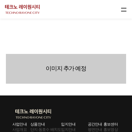
사업안내
접수일정
상품안내
입지안내
이미지 추가 예정
공간안내
일정안내
홍보센터
1899-7555
문의
사업안내
상품안내
입지안내
공간안내
홍보센터
사업개요
단지·동호수 배치도
입지안내
평면안내
홍보영상