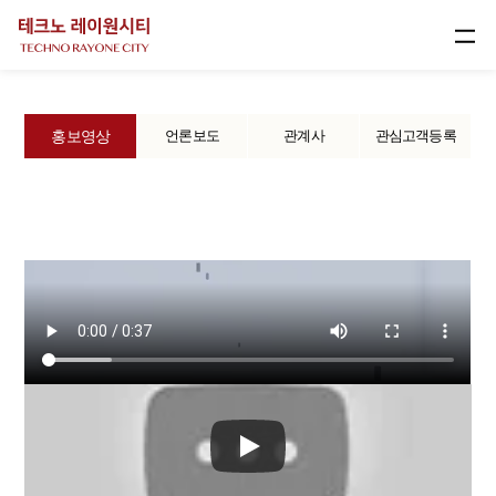
사업안내
홍보영상
언론보도
관계사
관심고객등록
상품안내
입지안내
공간안내
일정안내
홍보센터
1899-7555
문의