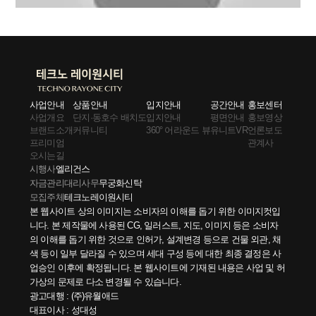
사업안내
상품안내
입지안내
공간안내
홍보센터
사업개요
단지·동호수 배치도
입지안내
평면안내
홍보영상
브랜드소개
커뮤니티
360° 어라운드 뷰
유니트VR
언론보도
프리미엄
관계사
오시는길
시행사
엘리건스
자금관리대리사무
무궁화신탁
모집주체
테크노레이원시티
본 웹사이트 상의 이미지는 소비자의 이해를 돕기 위한 이미지컷입
니다. 본 제작물에 사용된 CG, 일러스트, 지도, 이미지 등은 소비자
의 이해를 돕기 위한 것으로 인허가, 설계변경 등으로 건물 외관, 채
색 등이 일부 달라질 수 있으며 세대 구성 등에 대한 최종 결정은 사
업승인 이후에 확정됩니다. 본 웹사이트에 기재된 내용은 사업 및 허
가상의 문제로 다소 변경될 수 있습니다.
광고대행 : (주)유월애드
대표이사 : 성대성